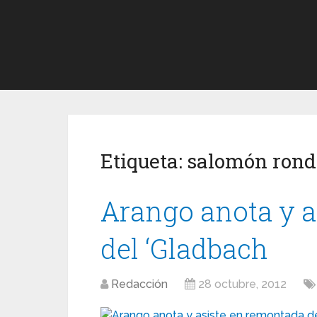
Etiqueta:
salomón ron
Arango anota y a
del ‘Gladbach
Redacción
28 octubre, 2012