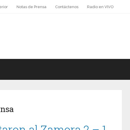
erior
Notas de Prensa
Contáctenos
Radio en VIVO
ensa
taron al Zamora 2 – 1