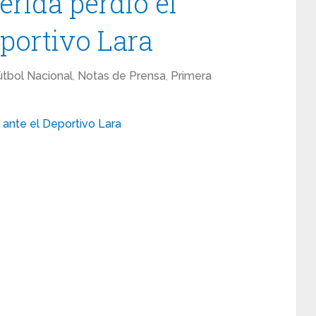
rida perdió el
eportivo Lara
útbol Nacional
,
Notas de Prensa
,
Primera