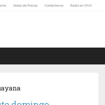
erior
Notas de Prensa
Contáctenos
Radio en VIVO
uayana
ste domingo