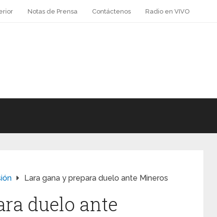
erior
Notas de Prensa
Contáctenos
Radio en VIVO
sión
Lara gana y prepara duelo ante Mineros
ara duelo ante