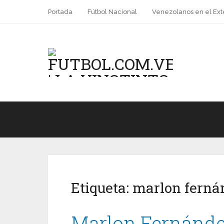
Portada
Fútbol Nacional
Venezolanos en el Ext
Etiqueta:
marlon ferná
Marlon Fernández