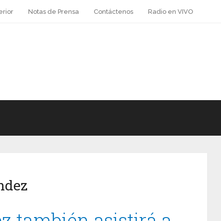
erior
Notas de Prensa
Contáctenos
Radio en VIVO
ndez
 también asistirá a