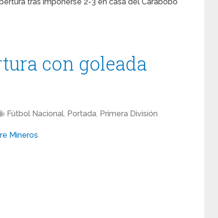
Apertura tras imponerse 2-3 en casa del Carabobo
rtura con goleada
Fútbol Nacional
,
Portada
,
Primera División