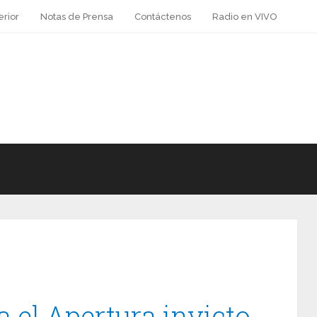
erior
Notas de Prensa
Contáctenos
Radio en VIVO
 el Apertura invicto