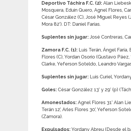
Deportivo Táchira F.C. (2):
Alan Liebesk
Mosquera, Eduin Quero, Agnel Flores, Ca
César González (C), José Miguel Reyes (J
Mora 82’). DT: Daniel Farías.
Suplentes sin jugar:
José Contreras, Ca
Zamora F.C. (1):
Luis Terán, Ángel Faría, 
Flores (C), Yordan Osorio (Gustavo Páez,
Clarke, Yeferson Soteldo, Leandro Vargas
Suplentes sin jugar:
Luis Curiel, Yordan
Goles:
César González 13’ y 29’ (p) (Tách
Amonestados:
Agnel Flores 31’ Alan Lie
Terán 12’, Arles Flores 30’, Yeferson Sote
(Zamora).
Expulsados:
Yordany Abreu (Desde el ban