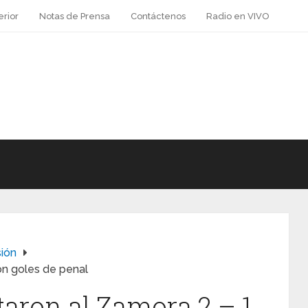
erior
Notas de Prensa
Contáctenos
Radio en VIVO
sión
on goles de penal
taron al Zamora 2 – 1