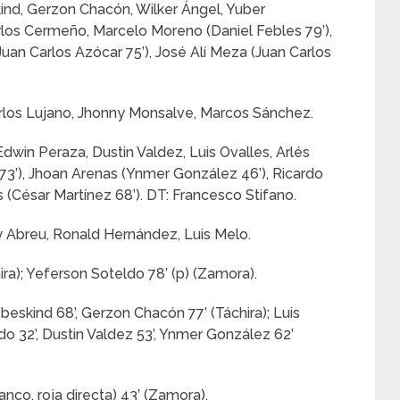
ind, Gerzon Chacón, Wilker Ángel, Yuber
rlos Cermeño, Marcelo Moreno (Daniel Febles 79’),
uan Carlos Azócar 75’), José Alí Meza (Juan Carlos
rlos Lujano, Jhonny Monsalve, Marcos Sánchez.
Edwin Peraza, Dustin Valdez, Luis Ovalles, Arlés
 73’), Jhoan Arenas (Ynmer González 46’), Ricardo
 (César Martínez 68’). DT: Francesco Stifano.
y Abreu, Ronald Hernández, Luis Melo.
ira); Yeferson Soteldo 78’ (p) (Zamora).
beskind 68’, Gerzon Chacón 77’ (Táchira); Luis
ldo 32’, Dustin Valdez 53’, Ynmer González 62’
co, roja directa) 43’ (Zamora).