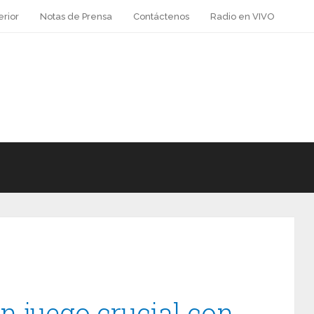
erior
Notas de Prensa
Contáctenos
Radio en VIVO
n juego crucial con