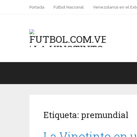
Portada
Fútbol Nacional
Venezolanos en el Ext
Etiqueta:
premundial
La Vinotinto en u