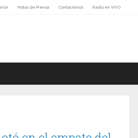
erior
Notas de Prensa
Contáctenos
Radio en VIVO
tó en el empate del