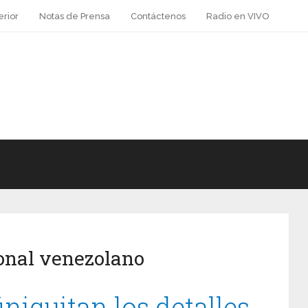
erior
Notas de Prensa
Contáctenos
Radio en VIVO
ional venezolano
iniquitan los detalles