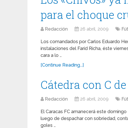
para el choque c
Redacción
26 abril, 2009
Fú
Los comandados por Carlos Eduardo Hern
instalaciones del Farid Richa, éste viern
cara a lo …
[Continue Reading...]
Cátedra con C de
Redacción
26 abril, 2009
Fú
El Caracas FC amanecerá este domingo d
luego de despachar con sobriedad, contun
goles …