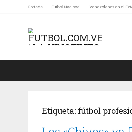
Portada
Fútbol Nacional
Venezolanos en el Ext
Etiqueta:
fútbol profes
Los «Chivos» ya f