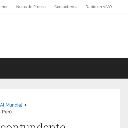
erior
Notas de Prensa
Contáctenos
Radio en VIVO
 Al Mundial
a Perú
 contundente