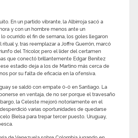
ito. En un partido vibrante, la Albirroja sacó a
a hora y con un hombre menos ante un
lo ocurrido el fin de semana, los goles llegaron
 ritual y, tras reemplazar a Joffre Guerrón, marcó
iunfo del Tricolor, pero el líder del certamen
ñas que conectó brillantemente Edgar Benítez
n ese estadio deja a los de Martino más cerca de
os por su falta de eficacia en la ofensiva.
ruguay se saldó con empate 0-0 en Santiago. La
ponerse en ventaja, de no ser porque el travesaño
mbargo, la Celeste mejoró notoriamente en el
esperdició varias oportunidades de quedarse
arcelo Bielsa para trepar tercer puesto. Uruguay,
pesca.
ctoria de Venezuela sobre Colombia jugando en