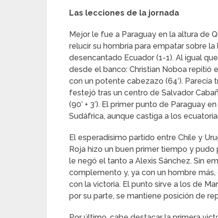
Las lecciones de la jornada
Mejor le fue a Paraguay en la altura de Qu
relucir su hombría para empatar sobre l
desencantado Ecuador (1-1). Al igual que 
desde el banco: Christian Noboa repitió el
con un potente cabezazo (64′). Parecía tr
festejó tras un centro de Salvador Caba
(90′ + 3′). El primer punto de Paraguay e
Sudáfrica, aunque castiga a los ecuatorian
El esperadísimo partido entre Chile y U
Roja hizo un buen primer tiempo y pudo 
le negó el tanto a Alexis Sánchez. Sin e
complemento y, ya con un hombre más, d
con la victoria. El punto sirve a los de M
por su parte, se mantiene posición de re
Por último, cabe destacar la primera vi