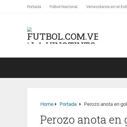
Portada
Fútbol Nacional
Venezolanos en el Ext
Home
Portada
Perozo anota en go
Perozo anota en 