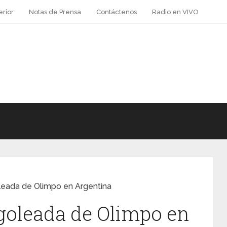
erior
Notas de Prensa
Contáctenos
Radio en VIVO
leada de Olimpo en Argentina
goleada de Olimpo en