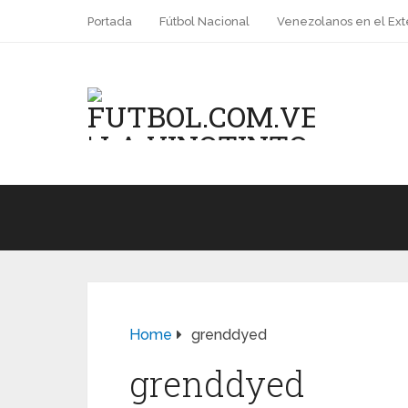
Portada
Fútbol Nacional
Venezolanos en el Ext
Home
grenddyed
grenddyed