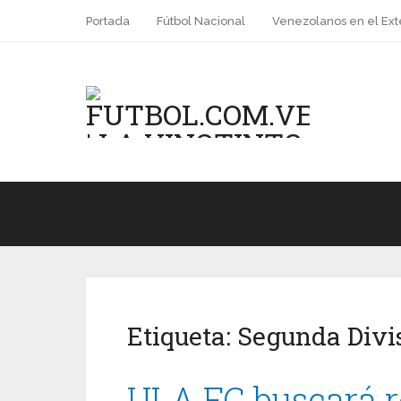
Portada
Fútbol Nacional
Venezolanos en el Ext
Etiqueta:
Segunda Divi
ULA FC buscará r