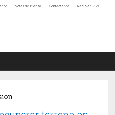
erior
Notas de Prensa
Contáctenos
Radio en VIVO
sión
ecuperar terreno en