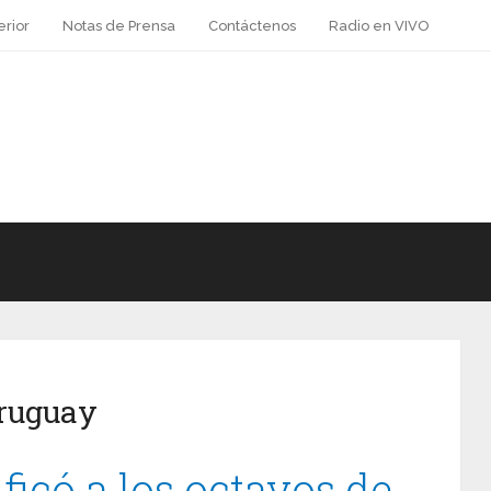
erior
Notas de Prensa
Contáctenos
Radio en VIVO
uruguay
ificó a los octavos de