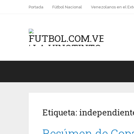
Portada
Fútbol Nacional
Venezolanos en el Ext
Etiqueta:
independient
Resúmen de Copa