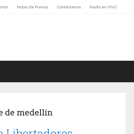
erior
Notas de Prensa
Contáctenos
Radio en VIVO
e de medellín
 Libertadores