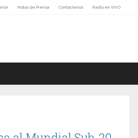
erior
Notas de Prensa
Contáctenos
Radio en VIVO
ica al Mundial Sub-20