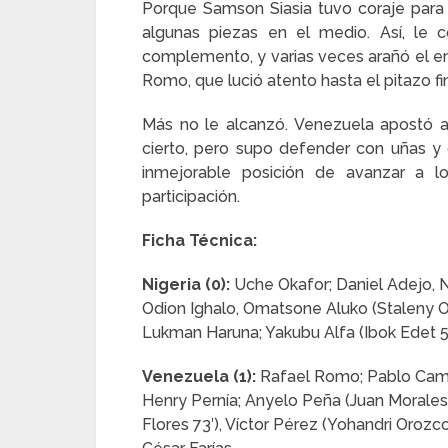
Porque Samson Siasia tuvo coraje para
algunas piezas en el medio. Así, le c
complemento, y varias veces arañó el emp
Romo, que lució atento hasta el pitazo fin
Más no le alcanzó. Venezuela apostó a d
cierto, pero supo defender con uñas y d
inmejorable posición de avanzar a l
participación.
Ficha Técnica:
Nigeria (0):
Uche Okafor; Daniel Adejo, 
Odion Ighalo, Omatsone Aluko (Staleny Oh
Lukman Haruna; Yakubu Alfa (Ibok Edet 5
Venezuela (1):
Rafael Romo; Pablo Cama
Henry Pernía; Anyelo Peña (Juan Morales 
Flores 73′), Víctor Pérez (Yohandri Oroz