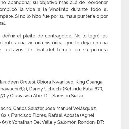
 no abandonar su objetivo más allá de reordenar
omplicó la vida a la Vinotinto durante todo el
ate. Si no lo hizo fue por su mala puntería o por
al.
efinir el pleito de contragolpe. No lo logró, es
ientes una victoria histórica, que lo deja en una
os octavos de final del torneo en su primera
Nurudeen Orelesi, Obiora Nwankwo, King Osanga;
awuchi 63′), Danny Uchechi (Kehinde Fatai 67′),
5′) y Oluwasina Abe. DT: Samson Siasia.
cho, Carlos Salazar, José Manuel Velásquez,
82′), Francisco Flores, Rafael Acosta (Agnel
co 69′); Yonathan Del Valle y Salomón Rondón. DT: