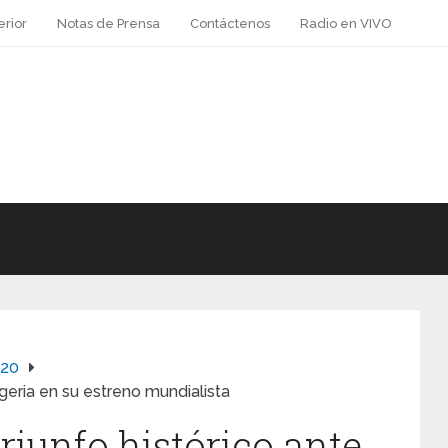
erior
Notas de Prensa
Contáctenos
Radio en VIVO
-20
igeria en su estreno mundialista
riunfo histórico ante