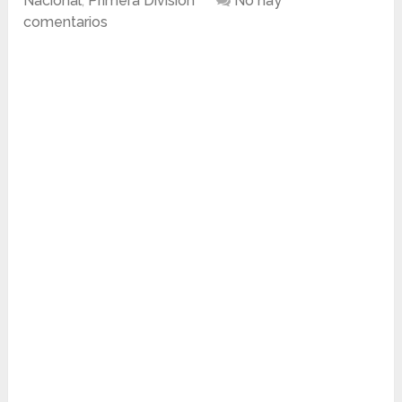
Nacional
,
Primera División
No hay
comentarios