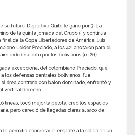
e su futuro, Deportivo Quito le ganó por 3-1 a
rmino de la quinta jornada del Grupo 5 y continúa
 final de la Copa Libertadores de América. Luis
ombiano Léider Preciado, a los 42, anotaron para el
Raimondi descontó por los bolivianos (m.26).
gada excepcional del colombiano Preciado, que
jo a los defensas centrales bolivianos, fue
al área contraria con balón dominado, enfrentó y
al vertical derecho.
ntó líneas, tocó mejor la pelota, creó los espacios
ria, pero careció de llegadas claras al arco de
 le permitió concretar el empate a la salida de un