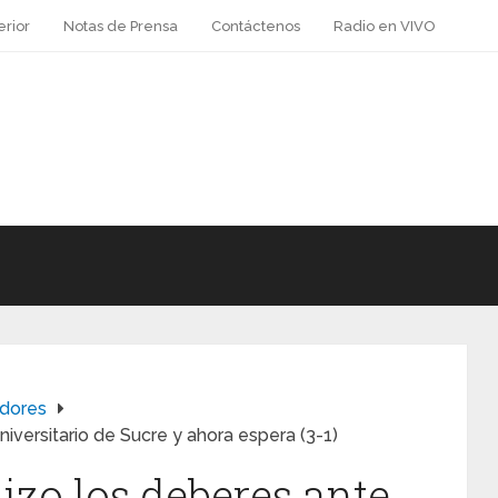
erior
Notas de Prensa
Contáctenos
Radio en VIVO
adores
iversitario de Sucre y ahora espera (3-1)
izo los deberes ante