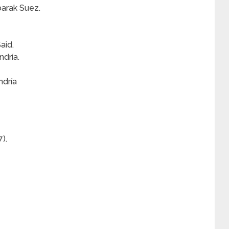
barak Suez.
aid.
ndría.
ndría
).