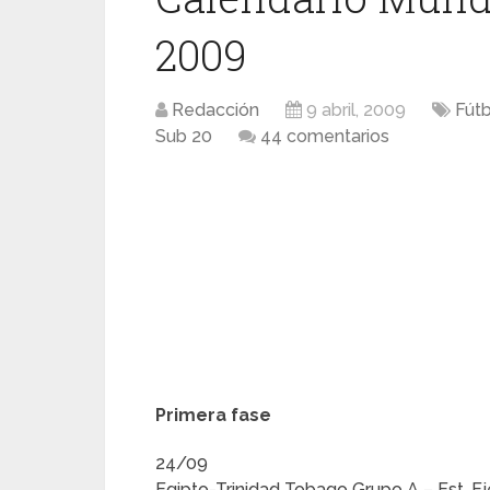
2009
Redacción
9 abril, 2009
Fútb
Sub 20
44 comentarios
Primera fase
24/09
Egipto-Trinidad Tobago Grupo A – Est. Ejé