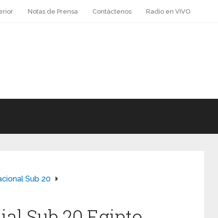
erior
Notas de Prensa
Contáctenos
Radio en VIVO
acional Sub 20
al Sub 20 Egipto