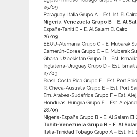
25/09
Paraguay-Italia Grupo A – Est. Int. El Cair
Nigeria-Venezuela Grupo
B – E. Al Sa
España-Tahití B – E. Al Salam El Cairo
26/09
EEUU-Alemania Grupo C – E. Mubarak S
Camerún-Corea Grupo C – E. Mubarak Su
Ghana-Uzbekistán Grupo D – Est. Ismailia
Inglaterra-Uruguay Grupo D – Est. Ismaili
27/09
Brasil-Costa Rica Grupo E – Est. Port Said
R. Checa-Australia Grupo E – Est. Port Sai
Em. Árabes-Sudáfrica Grupo F – Est. Alej
Honduras-Hungría Grupo F – Est. Alejand
28/09
Nigeria-España Grupo B – E. Al Salam El C
Tahití-Venezuela Grupo
B – E. Al Sala
Italia-Trinidad Tobago Grupo A – Est. Int. E