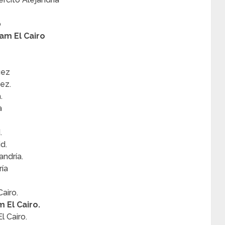
o
lam El Cairo
uez
ez.
.
a
.
d.
andría.
ría
airo.
m El Cairo.
l Cairo.