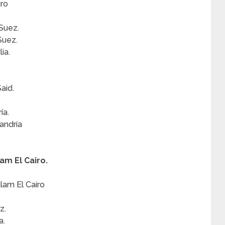
iro
Suez.
Suez.
ia.
aid.
ía.
andría
lam El Cairo.
lam El Cairo
z.
a.