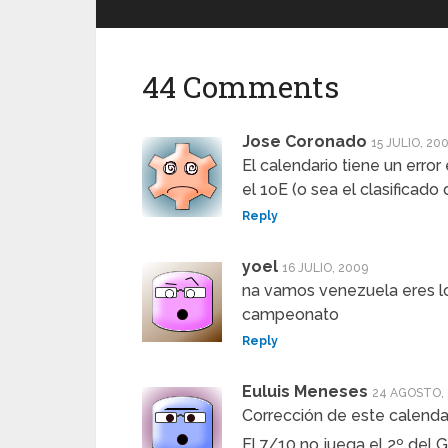
44 Comments
Jose Coronado
15 JULIO, 20
El calendario tiene un erro
el 1oE (o sea el clasificado
Reply
yoel
16 JULIO, 2009
na vamos venezuela eres l
campeonato
Reply
Euluis Meneses
24 AGOSTO,
Corrección de este calendar
El 7/10 no juega el 2º del G