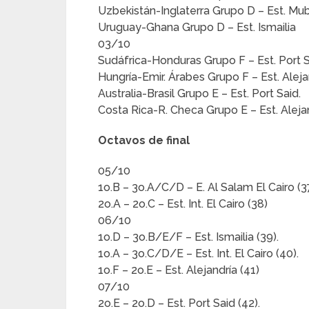
Uzbekistán-Inglaterra Grupo D – Est. Mu
Uruguay-Ghana Grupo D – Est. Ismailia
03/10
Sudáfrica-Honduras Grupo F – Est. Port S
Hungría-Emir. Árabes Grupo F – Est. Aleja
Australia-Brasil Grupo E – Est. Port Said.
Costa Rica-R. Checa Grupo E – Est. Aleja
Octavos de final
05/10
1o.B – 3o.A/C/D – E. Al Salam El Cairo (37
2o.A – 2o.C – Est. Int. El Cairo (38)
06/10
1o.D – 3o.B/E/F – Est. Ismailia (39).
1o.A – 3o.C/D/E – Est. Int. El Cairo (40).
1o.F – 2o.E – Est. Alejandría (41)
07/10
2o.E – 2o.D – Est. Port Said (42).