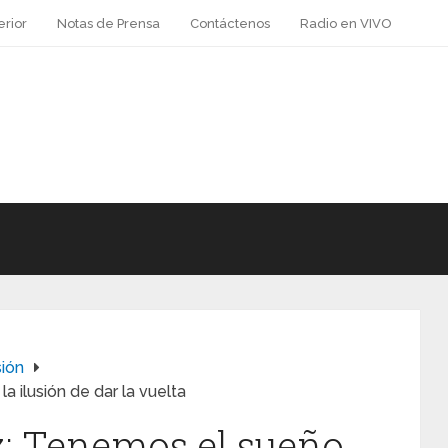
erior
Notas de Prensa
Contáctenos
Radio en VIVO
sión
 ilusión de dar la vuelta
: Tenemos el sueño