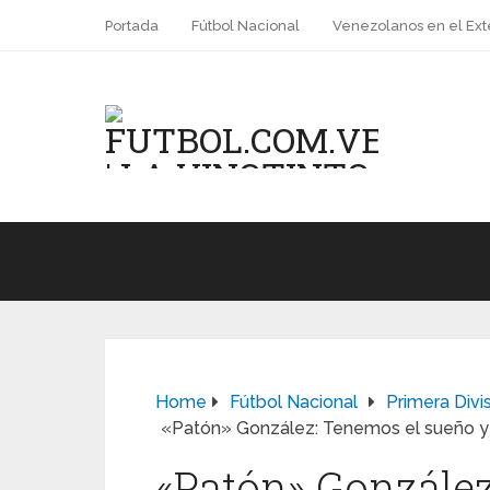
Portada
Fútbol Nacional
Venezolanos en el Ext
Home
Fútbol Nacional
Primera Divi
«Patón» González: Tenemos el sueño y la
«Patón» González