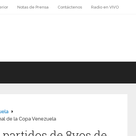
erior
Notas de Prensa
Contáctenos
Radio en VIVO
uela
inal de la Copa Venezuela
 partidos de 8vos de