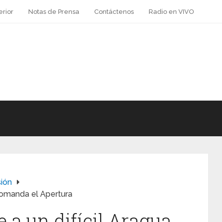
erior
Notas de Prensa
Contáctenos
Radio en VIVO
sión
comanda el Apertura
 a un difícil Aragua