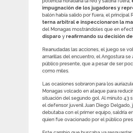
potencia horadaría la red y saldría fuera,
impugnación de los jugadores y rep
balón había salido por fuera, el principa
terna arbitral e inspeccionaron la ma
del Monagas mostrándoles que en efec
disparo
y
reafirmando su decisión de
Reanudadas las acciones, el juego se vol
amarillas del encuentro, el Angostura se 
público presente, que a pesar de ser po
como miles.
Las ocasiones sobraron para los auriazu
Monagas volcado en ataque para reducir 
situación del segundo gol. Al minuto 43 s
el defensor juvenil Juan Diego Delgado, 
debutaba con el primer equipo, saldría e
quien fue ovacionado por el público pres
Este cambio que buscaba ya resguardar e