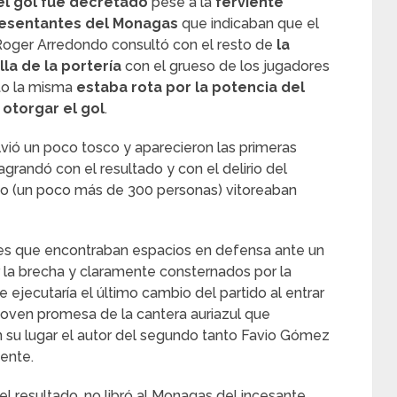
el gol fue decretado
pese a la
ferviente
resentantes del Monagas
que indicaban que el
l Roger Arredondo consultó con el resto de
la
lla de la portería
con el grueso de los jugadores
to la misma
estaba rota por la potencia del
 otorgar el gol
.
vió un poco tosco y aparecieron las primeras
agrandó con el resultado y con el delirio del
co (un poco más de 300 personas) vitoreaban
les que encontraban espacios en defensa ante un
la brecha y claramente consternados por la
e ejecutaría el último cambio del partido al entrar
joven promesa de la cantera auriazul que
n su lugar el autor del segundo tanto Favio Gómez
ente.
l resultado, no libró al Monagas del incesante