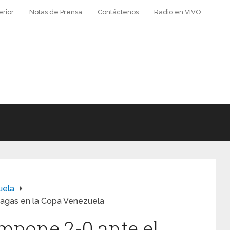
erior
Notas de Prensa
Contáctenos
Radio en VIVO
uela
nagas en la Copa Venezuela
impone 2-0 ante el