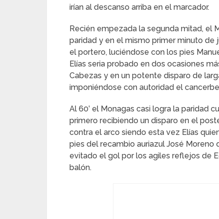
irían al descanso arriba en el marcador.
Recién empezada la segunda mitad, el M
paridad y en el mismo primer minuto d
el portero, luciéndose con los pies Manuel
Elías seria probado en dos ocasiones m
Cabezas y en un potente disparo de larga 
imponiéndose con autoridad el cancerber
Al 60’ el Monagas casi logra la paridad c
primero recibiendo un disparo en el pos
contra el arco siendo esta vez Elías qui
pies del recambio auriazul José Moreno q
evitado el gol por los agiles reflejos d
balón.