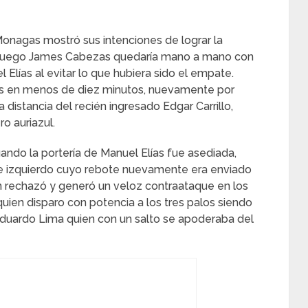
onagas mostró sus intenciones de lograr la
e juego James Cabezas quedaría mano a mano con
 Elías al evitar lo que hubiera sido el empate.
ás en menos de diez minutos, nuevamente por
distancia del recién ingresado Edgar Carrillo,
o auriazul.
uando la portería de Manuel Elías fue asediada,
te izquierdo cuyo rebote nuevamente era enviado
en rechazó y generó un veloz contraataque en los
uien disparo con potencia a los tres palos siendo
e Eduardo Lima quien con un salto se apoderaba del