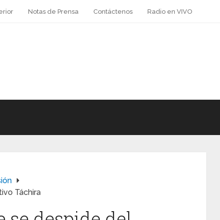
erior
Notas de Prensa
Contáctenos
Radio en VIVO
sión
ivo Táchira
 se despide del