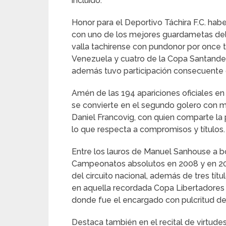
incluido.
Honor para el Deportivo Táchira F.C. hab
con uno de los mejores guardametas del 
valla tachirense con pundonor por once t
Venezuela y cuatro de la Copa Santande
además tuvo participación consecuente c
Amén de las 194 apariciones oficiales e
se convierte en el segundo golero con más
Daniel Francovig, con quien comparte la
lo que respecta a compromisos y títulos.
Entre los lauros de Manuel Sanhouse a b
Campeonatos absolutos en 2008 y en 201
del circuito nacional, además de tres títu
en aquella recordada Copa Libertadores 20
donde fue el encargado con pulcritud de 
Destaca también en el recital de virtude