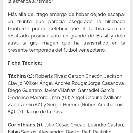
la esférica al “timao”.
Más allá del trago amargo de haber dejado escapar
un triunfo que parecía asegurado, la hinchada
fronteriza puede celebrar que el Táchira sacó un
resultado positivo ante un grande de Brasil y dejó
atrás la gris imagen que ha transmitido en la
presente temporada del fútbol venezolano.
Ficha Técnica:
Táchira (1):
Roberts Rivas; Gerzon Chacón, Jackson
Clavijo, Wilker Ángel, Andrés Rouga; Jorge Casanova,
Diego Guerrero, Javier Villafraz, Gamadiel García
(Federico Martorell, min. 76); Ángel Chourio (William
Zapata, min.80) y Sergio Herrera (Rubén Arocha, min.
89). DT: Jaime de la Pava.
Corinthians (1):
Julio César; Chicão, Leandro Castan,
Fábio Santos; Alessandro, Danilo, Ralf, Paulinho;