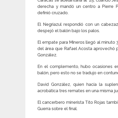
Caracas se adelantaría al ’25, cuando Je
derecha y mandó un centro a Pierre P
definió cruzado.
El Negriazul respondió con un cabezazo
despejó el balón bajo los palos.
El empate para Mineros llegó al minuto 
del área que Rafael Acosta aprovechó par
González.
En el complemento, hubo ocasiones en
balón, pero esto no se tradujo en contun
David González, quien hacía la suple
acrobática tres remates en una misma ju
El cancerbero minerista Tito Rojas tamb
Guerra sobre el final.