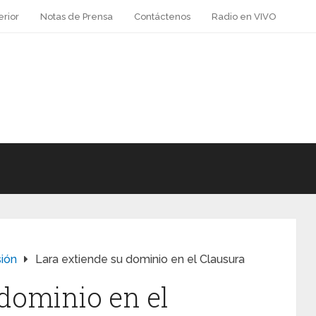
erior
Notas de Prensa
Contáctenos
Radio en VIVO
sión
Lara extiende su dominio en el Clausura
 dominio en el