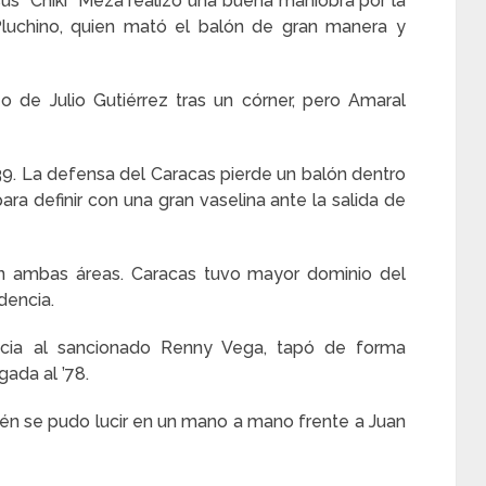
sús “Chiki” Meza realizó una buena maniobra por la
luchino, quien mató el balón de gran manera y
 de Julio Gutiérrez tras un córner, pero Amaral
39. La defensa del Caracas pierde un balón dentro
a definir con una gran vaselina ante la salida de
 ambas áreas. Caracas tuvo mayor dominio del
dencia.
ncia al sancionado Renny Vega, tapó de forma
gada al ’78.
ién se pudo lucir en un mano a mano frente a Juan