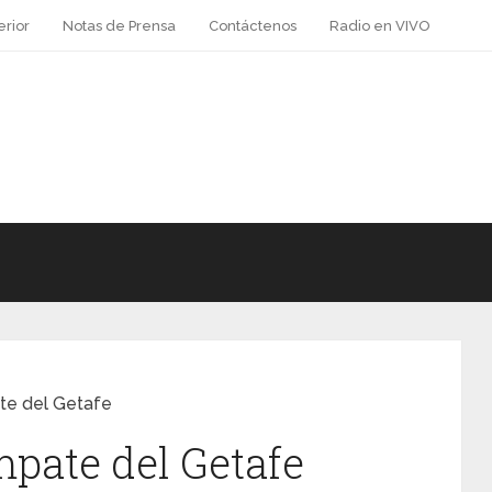
erior
Notas de Prensa
Contáctenos
Radio en VIVO
te del Getafe
pate del Getafe