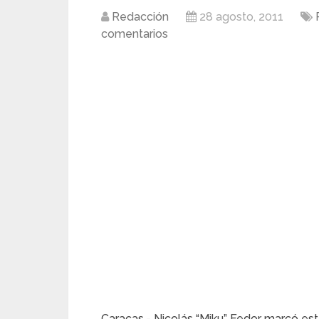
Redacción
28 agosto, 2011
comentarios
Caracas.- Nicolás “Miku” Fedor marcó es