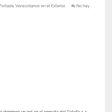
Portada
,
Venezolanos en el Exterior
No hay
te domingo un gol en el empate del Getafe 1-1