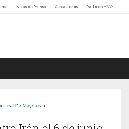
erior
Notas de Prensa
Contáctenos
Radio en VIVO
acional De Mayores
ra Irán el 6 de junio