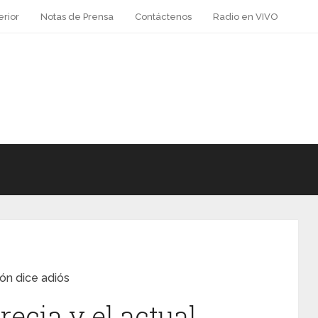
erior
Notas de Prensa
Contáctenos
Radio en VIVO
eón dice adiós
recia y el actual