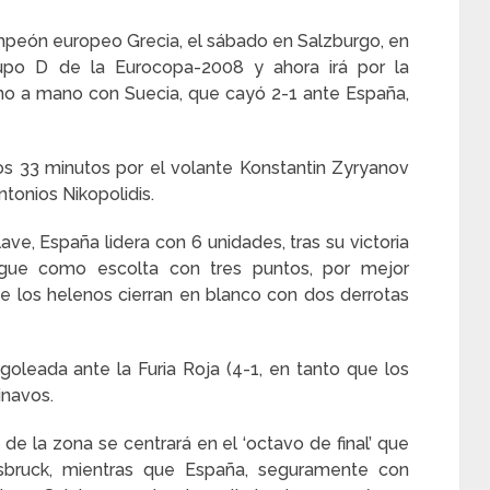
mpeón europeo Grecia, el sábado en Salzburgo, en
upo D de la Eurocopa-2008 y ahora irá por la
mano a mano con Suecia, que cayó 2-1 ante España,
los 33 minutos por el volante Konstantin Zyryanov
ntonios Nikopolidis.
ave, España lidera con 6 unidades, tras su victoria
igue como escolta con tres puntos, por mejor
ue los helenos cierran en blanco con dos derrotas
r goleada ante la Furia Roja (4-1, en tanto que los
inavos.
 de la zona se centrará en el ‘octavo de final’ que
sbruck, mientras que España, seguramente con