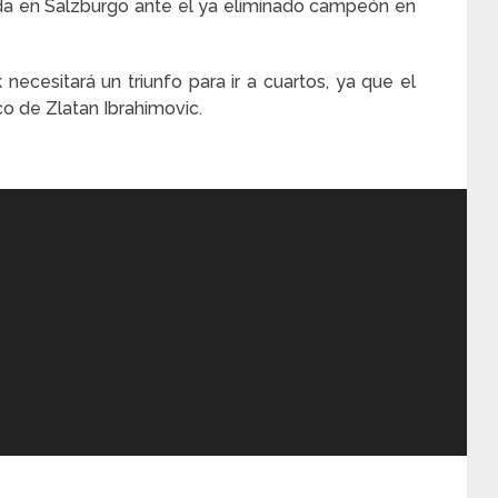
nda en Salzburgo ante el ya eliminado campeón en
necesitará un triunfo para ir a cuartos, ya que el
o de Zlatan Ibrahimovic.