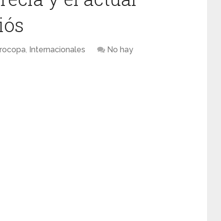
iós
rocopa
,
Internacionales
No hay