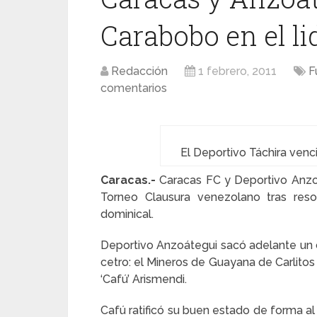
Carabobo en el li
Redacción
1 febrero, 2011
F
comentarios
El Deportivo Táchira venci
Caracas.-
Caracas FC y Deportivo Anzoá
Torneo Clausura venezolano tras reso
dominical.
Deportivo Anzoátegui sacó adelante un c
cetro: el Mineros de Guayana de Carlitos
‘Cafú’ Arismendi.
Cafú ratificó su buen estado de forma a