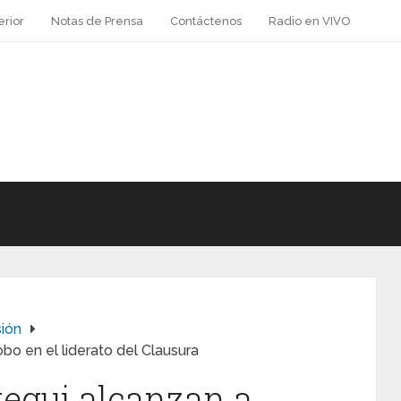
erior
Notas de Prensa
Contáctenos
Radio en VIVO
sión
o en el liderato del Clausura
egui alcanzan a