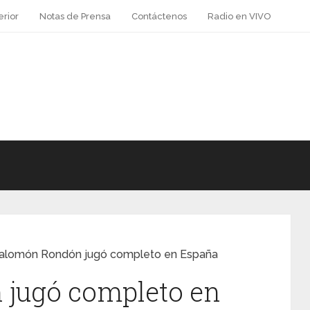
erior
Notas de Prensa
Contáctenos
Radio en VIVO
alomón Rondón jugó completo en España
jugó completo en