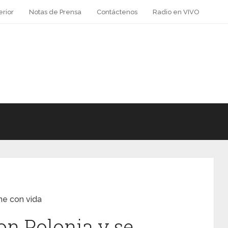
erior
Notas de Prensa
Contáctenos
Radio en VIVO
ne con vida
on Polonia y se