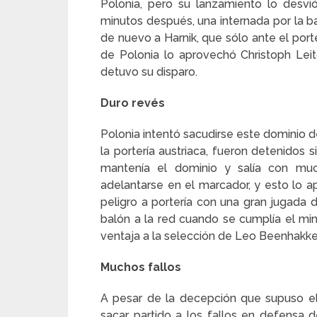
Polonia, pero su lanzamiento lo desvi
minutos después, una internada por la ba
de nuevo a Harnik, que sólo ante el porte
de Polonia lo aprovechó Christoph Le
detuvo su disparo.
Duro revés
Polonia intentó sacudirse este dominio d
la portería austriaca, fueron detenidos 
mantenía el dominio y salía con muc
adelantarse en el marcador, y esto lo 
peligro a portería con una gran jugada
balón a la red cuando se cumplía el min
ventaja a la selección de Leo Beenhakker,
Muchos fallos
A pesar de la decepción que supuso el g
sacar partido a los fallos en defensa 