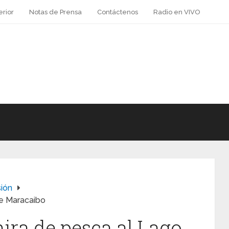
erior
Notas de Prensa
Contáctenos
Radio en VIVO
sión
de Maracaibo
ira de pesca al Lago