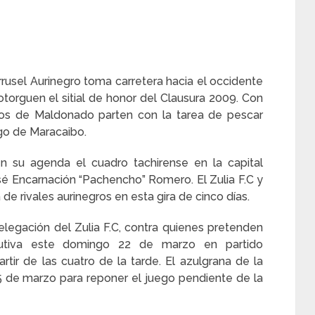
sel Aurinegro toma carretera hacia el occidente
otorguen el sitial de honor del Clausura 2009. Con
hos de Maldonado parten con la tarea de pescar
go de Maracaibo.
 su agenda el cuadro tachirense en la capital
sé Encarnación “Pachencho” Romero. El Zulia F.C y
 de rivales aurinegros en esta gira de cinco días.
 delegación del Zulia F.C, contra quienes pretenden
ecutiva este domingo 22 de marzo en partido
tir de las cuatro de la tarde. El azulgrana de la
s 25 de marzo para reponer el juego pendiente de la