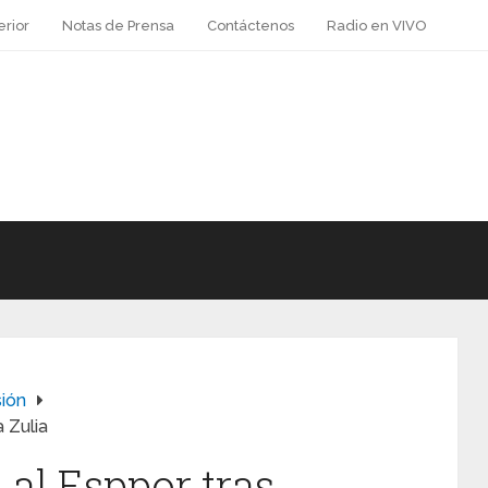
erior
Notas de Prensa
Contáctenos
Radio en VIVO
sión
 Zulia
 al Esppor tras