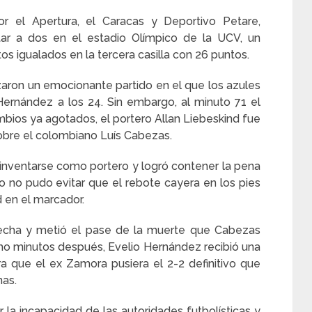
 el Apertura, el Caracas y Deportivo Petare,
tar a dos en el estadio Olímpico de la UCV, un
 igualados en la tercera casilla con 26 puntos.
zaron un emocionante partido en el que los azules
ernández a los 24. Sin embargo, al minuto 71 el
mbios ya agotados, el portero Allan Liebeskind fue
obre el colombiano Luís Cabezas.
inventarse como portero y logró contener la pena
 no pudo evitar que el rebote cayera en los pies
d en el marcador.
erecha y metió el pase de la muerte que Cabezas
cho minutos después, Evelio Hernández recibió una
ra que el ex Zamora pusiera el 2-2 definitivo que
nas.
r la incapacidad de las autoridades futbolísticas y