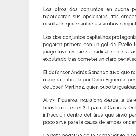
Los otros dos conjuntos en pugna por
hipotecaron sus opcionales tras empa
resultado que mantiene a ambos conjuntos
Los dos conjuntos capitalinos protagoni
pegaron primero con un gol de Evelio H
juego tuvo un cambio radical: con los ca
expulsado tras cometer un claro penal s
El defensor Andrés Sánchez tuvo que re
máxima cobrada por Darío Figueroa, pero
de Josef Martínez, quien puso la igualda
Al 77, Figueroa incursionó desde la d
transformó en el 2-1 para el Caracas. O
infracción dentro del área que sirvió pa
poco sirve para la causa de ambas once
La nota negativa de la fecha volvió a se