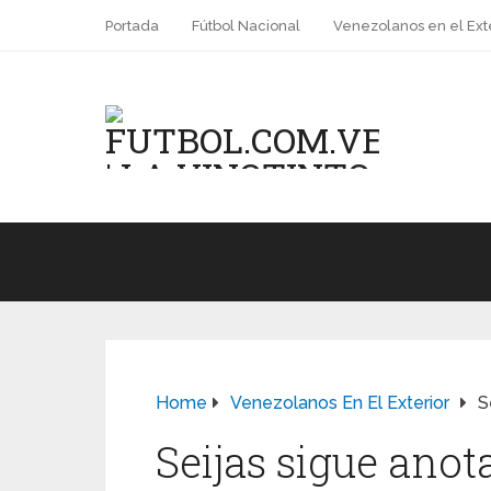
Portada
Fútbol Nacional
Venezolanos en el Ext
Home
Venezolanos En El Exterior
S
Seijas sigue anot