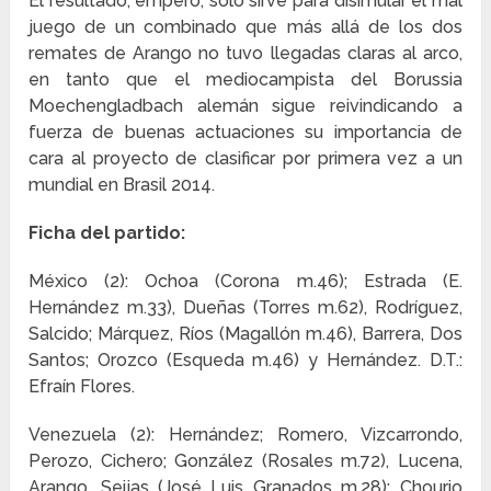
El resultado, empero, sólo sirve para disimular el mal
juego de un combinado que más allá de los dos
remates de Arango no tuvo llegadas claras al arco,
en tanto que el mediocampista del Borussia
Moechengladbach alemán sigue reivindicando a
fuerza de buenas actuaciones su importancia de
cara al proyecto de clasificar por primera vez a un
mundial en Brasil 2014.
Ficha del partido:
México (2): Ochoa (Corona m.46); Estrada (E.
Hernández m.33), Dueñas (Torres m.62), Rodríguez,
Salcido; Márquez, Ríos (Magallón m.46), Barrera, Dos
Santos; Orozco (Esqueda m.46) y Hernández. D.T.:
Efraín Flores.
Venezuela (2): Hernández; Romero, Vizcarrondo,
Perozo, Cichero; González (Rosales m.72), Lucena,
Arango, Seijas (José Luis Granados m.28); Chourio