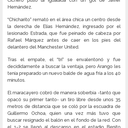
Cichero puso la igualada con un gol de Javier
Hernández.
“Chicharito” remató en el área chica un centro desde
la derecha de Elías Hernández, ingresado por el
lesionado Estrada, que fue peinado de cabeza por
Rafael Márquez antes de caer en los pies del
delantero del Manchester United.
Tras el empate, el “tri” se envalentonó y fue
decididamente a buscar la ventaja, pero Arango les
tenía preparado un nuevo balde de agua fría a los 40
minutos.
El maracayero cobró de manera soberbia -tanto que
opacó su primer tanto- un tiro libre desde unos 35
metros de distancia que se coló por la escuadra de
Guillermo Ochoa, quien una vez más tuvo que
buscar resignado el balón en el fondo de la red. Con
el 1-2 se llegó al descanso en el estadio Benito