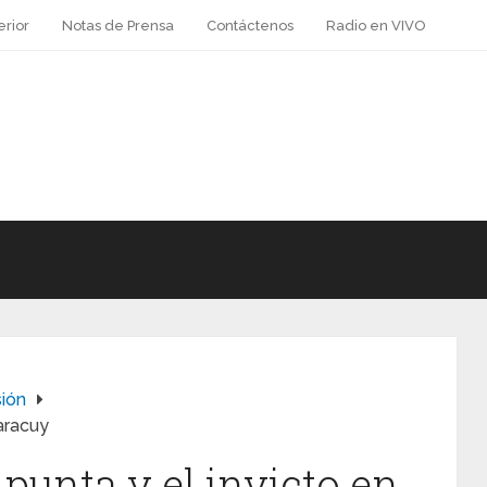
erior
Notas de Prensa
Contáctenos
Radio en VIVO
sión
Yaracuy
 punta y el invicto en