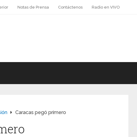
erior
Notas de Prensa
Contáctenos
Radio en VIVO
sión
Caracas pegó primero
imero