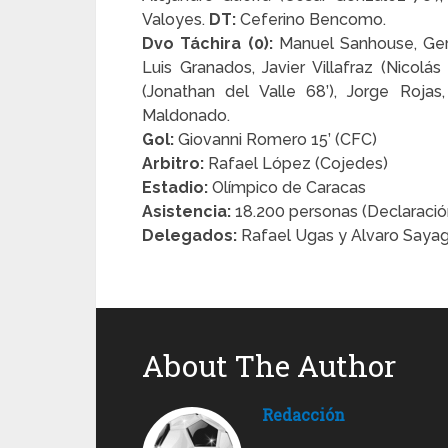
Valoyes.
DT:
Ceferino Bencomo.
Dvo Táchira (0):
Manuel Sanhouse, Gerz
Luis Granados, Javier Villafraz (Nicol
(Jonathan del Valle 68’), Jorge Roja
Maldonado.
Gol:
Giovanni Romero 15’ (CFC)
Arbitro:
Rafael López (Cojedes)
Estadio:
Olímpico de Caracas
Asistencia:
18.200 personas (Declaración
Delegados:
Rafael Ugas y Alvaro Saya
About The Author
Redacción