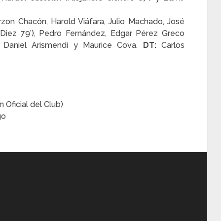
on Chacón, Harold Viáfara, Julio Machado, José
ás Diez 79’), Pedro Fernández, Edgar Pérez Greco
s, Daniel Arismendi y Maurice Cova.
DT:
Carlos
 Oficial del Club)
go