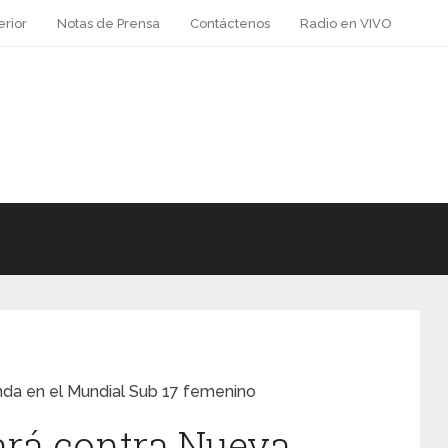
erior
Notas de Prensa
Contáctenos
Radio en VIVO
da en el Mundial Sub 17 femenino
ará contra Nueva