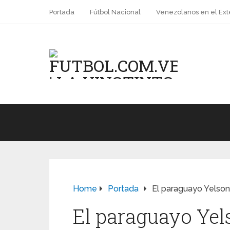
Portada
Fútbol Nacional
Venezolanos en el Ext
Home
Portada
El paraguayo Yelson 
El paraguayo Yels