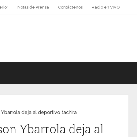
erior
Notas de Prensa
Contáctenos
Radio en VIVO
Ybarrola deja al deportivo tachira
on Ybarrola deja al