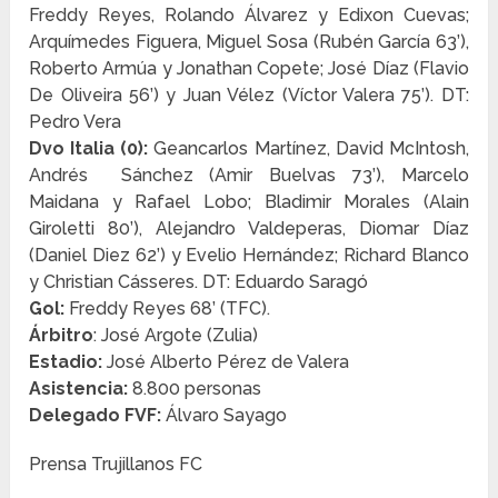
Freddy Reyes, Rolando Álvarez y Edixon Cuevas;
Arquímedes Figuera, Miguel Sosa (Rubén García 63’),
Roberto Armúa y Jonathan Copete; José Díaz (Flavio
De Oliveira 56’) y Juan Vélez (Víctor Valera 75’). DT:
Pedro Vera
Dvo Italia (0):
Geancarlos Martínez, David McIntosh,
Andrés Sánchez (Amir Buelvas 73’), Marcelo
Maidana y Rafael Lobo; Bladimir Morales (Alain
Giroletti 80’), Alejandro Valdeperas, Diomar Díaz
(Daniel Diez 62’) y Evelio Hernández; Richard Blanco
y Christian Cásseres. DT: Eduardo Saragó
Gol:
Freddy Reyes 68’ (TFC).
Árbitro
: José Argote (Zulia)
Estadio:
José Alberto Pérez de Valera
Asistencia:
8.800 personas
Delegado FVF:
Álvaro Sayago
Prensa Trujillanos FC