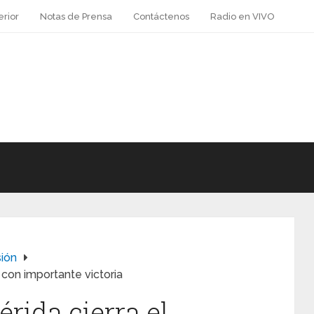
erior
Notas de Prensa
Contáctenos
Radio en VIVO
sión
 con importante victoria
rida cierra el