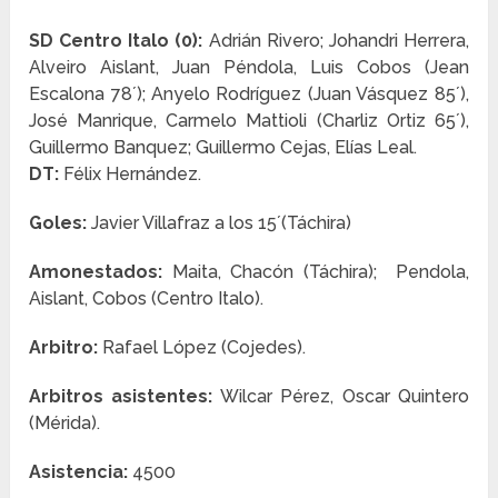
SD Centro Italo (0):
Adrián Rivero; Johandri Herrera,
Alveiro Aislant, Juan Péndola, Luis Cobos (Jean
Escalona 78´); Anyelo Rodríguez (Juan Vásquez 85´),
José Manrique, Carmelo Mattioli (Charliz Ortiz 65´),
Guillermo Banquez; Guillermo Cejas, Elías Leal.
DT:
Félix Hernández.
Goles:
Javier Villafraz a los 15´(Táchira)
Amonestados:
Maita, Chacón (Táchira); Pendola,
Aislant, Cobos (Centro Italo).
Arbitro:
Rafael López (Cojedes).
Arbitros asistentes:
Wilcar Pérez, Oscar Quintero
(Mérida).
Asistencia:
4500