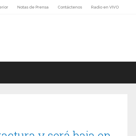
erior
Notas de Prensa
Contáctenos
Radio en VIVO
ractura y será baja en