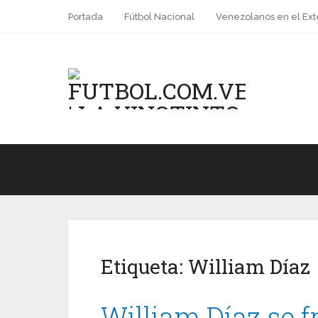
Portada
Fútbol Nacional
Venezolanos en el Ext
Etiqueta:
William Díaz
William Díaz se f