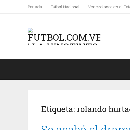
Portada
Fútbol Nacional
Venezolanos en el Ext
Etiqueta:
rolando hurta
Se acabó el dram