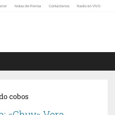
erior
Notas de Prensa
Contáctenos
Radio en VIVO
do cobos
a: «Chuy» Vera