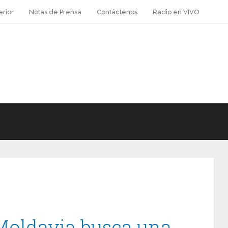
erior
Notas de Prensa
Contáctenos
Radio en VIVO
Moldavia busca una