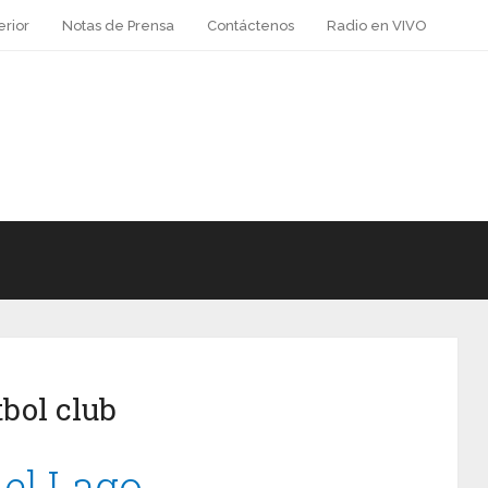
erior
Notas de Prensa
Contáctenos
Radio en VIVO
bol club
 el Lago