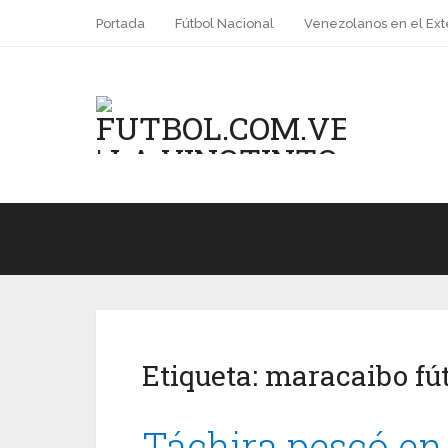
Portada
Fútbol Nacional
Venezolanos en el Ext
Etiqueta:
maracaibo fút
Táchira pescó en